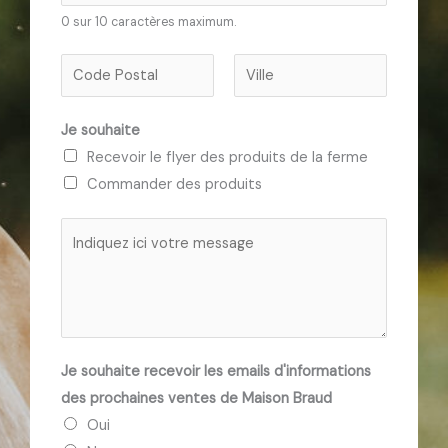
o
m
l
0 sur 10 caractères maximum.
s
*
c
V
o
o
P
N
o
t
Je souhaite
r
o
r
r
é
m
Recevoir le flyer des produits de la ferme
d
e
n
Commander des produits
o
o
a
n
m
d
M
n
r
e
é
e
s
e
s
s
s
s
a
t
e
g
Je souhaite recevoir les emails d'informations
é
p
e
des prochaines ventes de Maison Braud
l
o
Oui
é
s