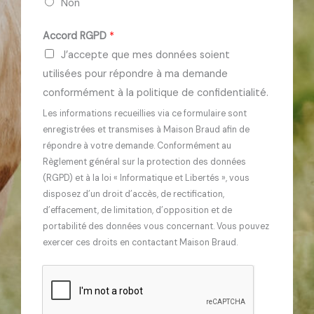
Non
p
t
h
a
Accord RGPD
*
o
l
J’accepte que mes données soient
n
e
utilisées pour répondre à ma demande
i
*
conformément à la politique de confidentialité.
q
Les informations recueillies via ce formulaire sont
u
enregistrées et transmises à Maison Braud afin de
e
répondre à votre demande. Conformément au
s
Règlement général sur la protection des données
(RGPD) et à la loi « Informatique et Libertés », vous
*
disposez d’un droit d’accès, de rectification,
d’effacement, de limitation, d’opposition et de
portabilité des données vous concernant. Vous pouvez
exercer ces droits en contactant Maison Braud.