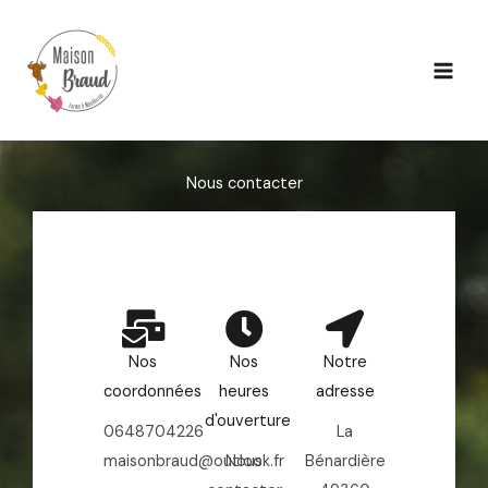
Aller
au
contenu
Nous contacter
Nos
Nos
Notre
coordonnées
heures
adresse
d'ouverture
0648704226
La
maisonbraud@outlook.fr
Nous
Bénardière