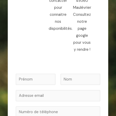
contacter
49360
pour
Maulévrier
connaitre
Consultez
nos
notre
disponibilités.
page
google
pour vous
y rendre !
N
o
P
N
m
E
r
o
é
m
m
n
a
V
o
i